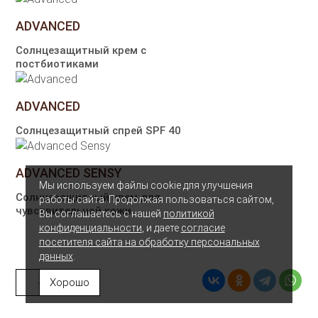
ADVANCED
Солнцезащитный крем с
постбиотиками
ADVANCED
Солнцезащитный спрей SPF 40
ADVANCED SENSY
Мы используем файлы cookie для улучшения
Солнцезащитный крем для
работы сайта. Продолжая пользоваться сайтом,
чувствительной кожи
Вы соглашаетесь с нашей
политикой
конфиденциальности
, и даете
согласие
посетителя сайта на обработку персональных
данных
.
« Назад
Хорошо