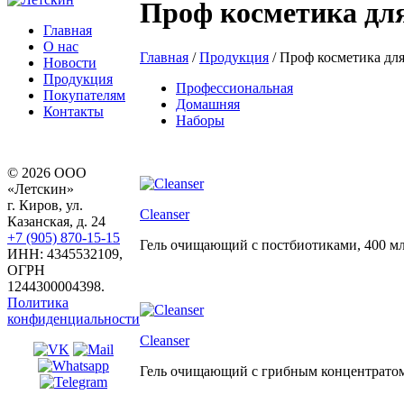
Проф косметика для
Главная
О нас
Главная
/
Продукция
/
Проф косметика для
Новости
Продукция
Профессиональная
Покупателям
Домашняя
Контакты
Наборы
© 2026 ООО
«Летскин»
г. Киров, ул.
Cleanser
Казанская, д. 24
+7 (905) 870-15-15
Гель очищающий с постбиотиками,
400 мл
ИНН: 4345532109,
ОГРН
1244300004398.
Политика
конфиденциальности
Cleanser
Гель очищающий с грибным концентрато